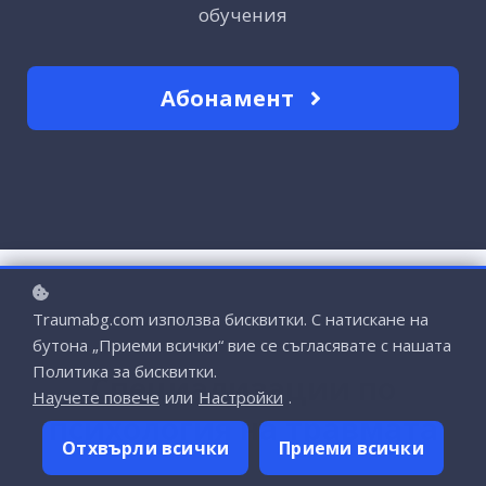
обучения
Абонамент
Traumabg.com използва бисквитки. С натискане на
бутона „Приеми всички“ вие се съгласявате с нашата
Политика за бисквитки.
Специализации по
Научете повече
или
Настройки
.
психология на травмата
Отхвърли всички
Приеми всички