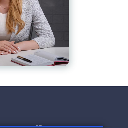
рска степен по
"Психология