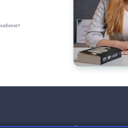
 кабинет
а и съм дипломиран психолог. Притежавам магистъ