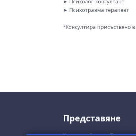
► Психолог-консултант
► Психотравма терапевт
*Консултира присъствено в
Представяне
Казвам се Силвия Паскалев