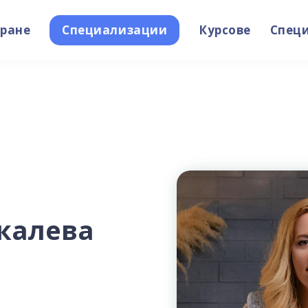
ране
Специализации
Курсове
Спец
калева