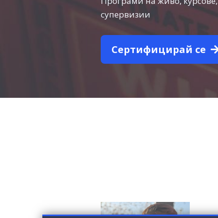
Програми на живо, курсове
супервизии
Сертифицирай се