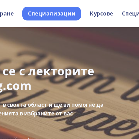
ране
Специализации
Курсове
Спец
се с лекторите
g.com
 в своята област и ще ви помогне да
енията в избраните от вас