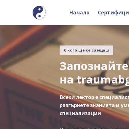
Начало
Сертифици
С кого ще се срещаш
Запознайте 
на traumab
Всеки лектор е специалист
разгърнете знанията и ум
специализации