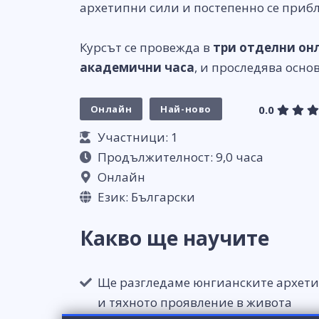
архетипни сили и постепенно се приб
Курсът се провежда в
три отделни он
академични часа
, и проследява осн
Онлайн
Най-ново
0.0
Участници: 1
Продължителност: 9,0 часа
Онлайн
Език: Български
Какво ще научите
Ще разгледаме юнгианските архет
и тяхното проявление в живота