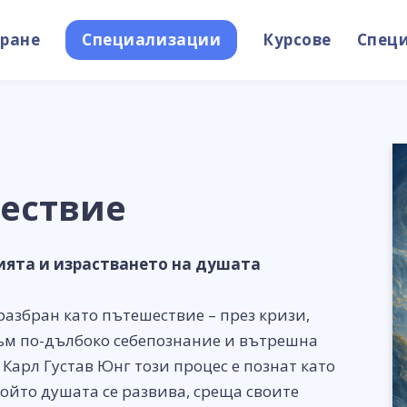
ране
Специализации
Курсове
Спец
ествие
ята и израстването на душата
разбран като пътешествие – през кризи,
към по-дълбоко себепознание и вътрешна
Карл Густав Юнг този процес е познат като
който душата се развива, среща своите